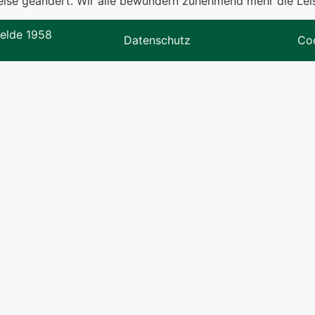
weise geändert. Wir alle bewundern zunehmend mehr die Lei
elde 1958
Datenschutz
Coo